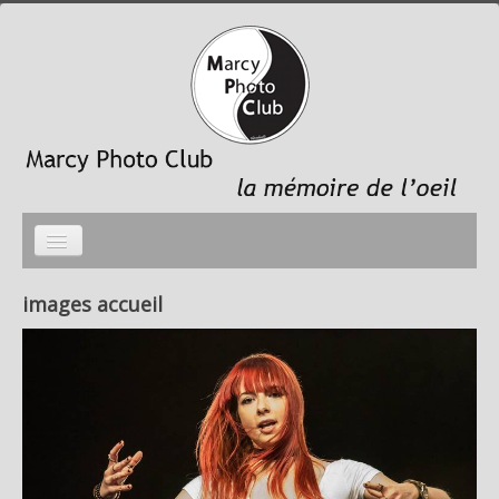
Accueil
images accueil
photo du mois
galeries photos
le Club
Liens sites membres