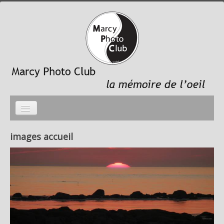
Accueil
images accueil
photo du mois
galeries photos
le Club
Liens sites membres