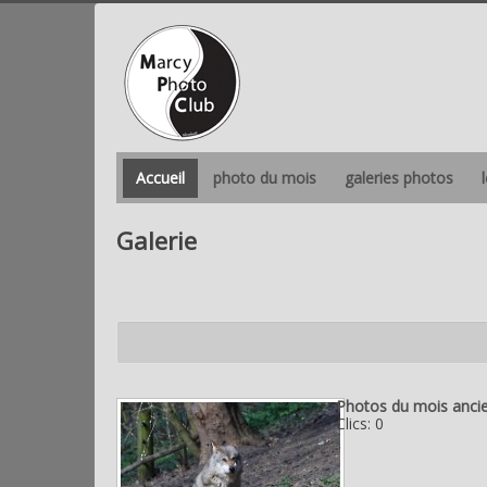
Accueil
photo du mois
galeries photos
Galerie
Photos du mois anci
Clics: 0