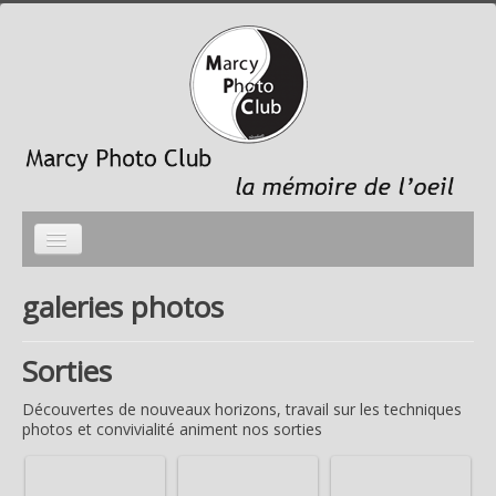
Accueil
galeries photos
photo du mois
Sorties
galeries photos
Découvertes de nouveaux horizons, travail sur les techniques
le Club
photos et convivialité animent nos sorties
Liens sites membres