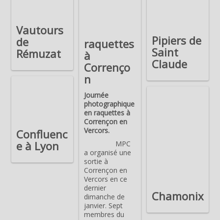
Vautours
Pipiers de
de
raquettes
Saint
Rémuzat
à
Claude
Correnço
n
Journée
photographique
en raquettes à
Corrençon en
Vercors.
Confluenc
e à Lyon
MPC
a organisé une
sortie à
Corrençon en
Vercors en ce
dernier
Chamonix
dimanche de
janvier. Sept
membres du