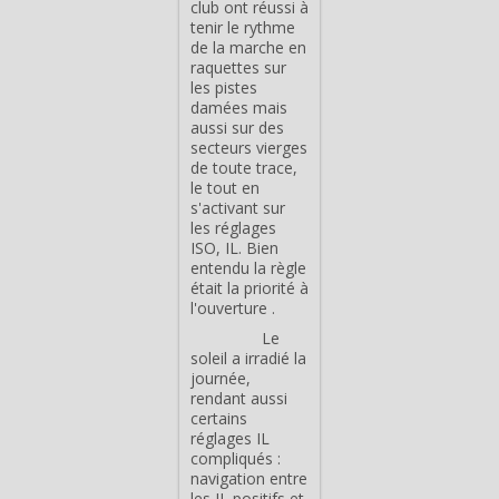
club ont réussi à
tenir le rythme
de la marche en
raquettes sur
les pistes
damées mais
aussi sur des
secteurs vierges
de toute trace,
le tout en
s'activant sur
les réglages
ISO, IL. Bien
entendu la règle
était la priorité à
l'ouverture .
Le
soleil a irradié la
journée,
rendant aussi
certains
réglages IL
compliqués :
navigation entre
les IL positifs et