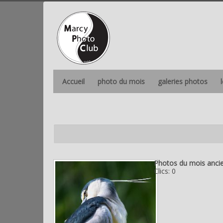
Accueil
photo du mois
galeries photos
Photos du mois anci
Clics: 0